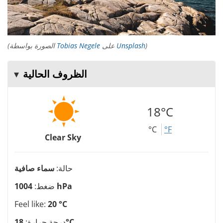
)
Unsplash
على
Tobias Negele
(الصورة بواسطة
الظروف الحالية
18°C
°C
°F
Clear Sky
حالة:
سماء صافية
1004 hPa
ضغط:
Feel like:
20 °C
18°C
درجة حرارة: