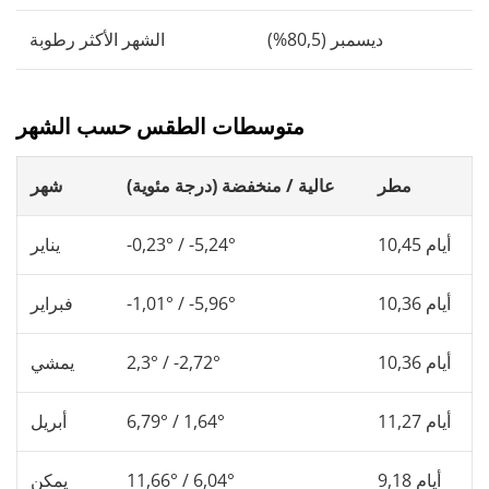
ديسمبر (80,5%)
الشهر الأكثر رطوبة
متوسطات الطقس حسب الشهر
مطر
عالية / منخفضة (درجة مئوية)
شهر
10,45 أيام
-0,23° / -5,24°
يناير
10,36 أيام
-1,01° / -5,96°
فبراير
10,36 أيام
2,3° / -2,72°
يمشي
11,27 أيام
6,79° / 1,64°
أبريل
9,18 أيام
11,66° / 6,04°
يمكن