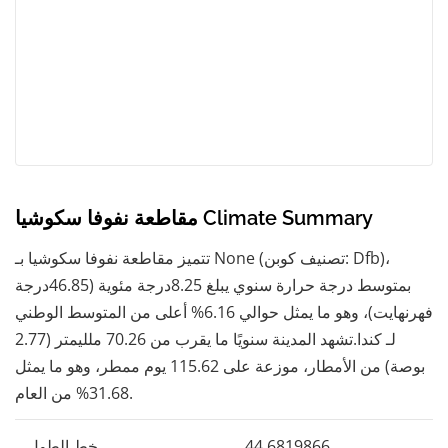
مقاطعة نفوفا سكوشيا Climate Summary
تتميز مقاطعة نفوفا سكوشيا بـ None (تصنيف كوبن: Dfb)،
بمتوسط ​​درجة حرارة سنوي يبلغ 8.25درجة مئوية (46.85درجة
فهرنهايت)، وهو ما يمثل حوالي 6.16% أعلى من المتوسط ​​الوطني
لـ كندا.تشهد المدينة سنويًا ما يقرب من 70.26 ملليمتر (2.77
بوصة) من الأمطار، موزعة على 115.62 يوم ممطر، وهو ما يمثل
31.68% من العام.
44,6819866
خط الطول