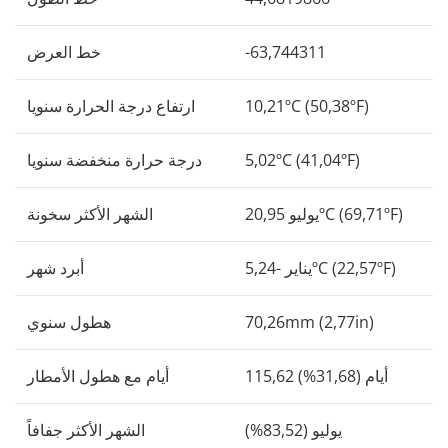
-63,744311
خط العرض
10,21ºC (50,38ºF)
ارتفاع درجة الحرارة سنويا
5,02ºC (41,04ºF)
درجة حرارة منخفضة سنويا
يوليو 20,95ºC (69,71ºF)
الشهر الأكثر سخونة
يناير -5,24ºC (22,57ºF)
أبرد شهر
70,26mm (2,77in)
هطول سنوي
115,62 أيام (31,68%)
أيام مع هطول الأمطار
يوليو (83,52%)
الشهر الأكثر جفافاً