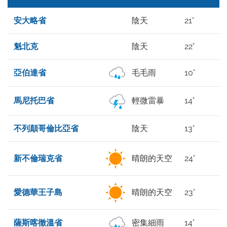
安大略省
陰天
21°
魁北克
陰天
22°
亞伯達省
毛毛雨
10°
馬尼托巴省
輕微雷暴
14°
不列顛哥倫比亞省
陰天
13°
新不倫瑞克省
晴朗的天空
24°
愛德華王子島
晴朗的天空
23°
薩斯喀徹溫省
密集細雨
14°