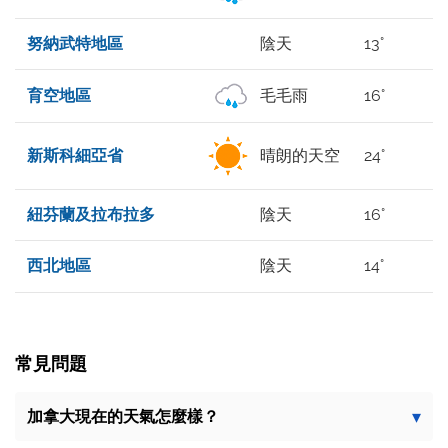
努納武特地區
陰天
13°
育空地區
毛毛雨
16°
新斯科細亞省
晴朗的天空
24°
紐芬蘭及拉布拉多
陰天
16°
西北地區
陰天
14°
常見問題
加拿大現在的天氣怎麼樣？