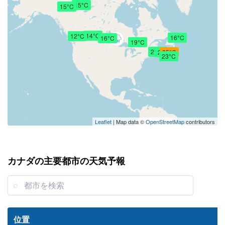
15°C
15°C
14°C
12°C
16°C
16°C
19°C
21°C
24°C
25°C
23°C
Leaflet
| Map data ©
OpenStreetMap
contributors
カナダの主要都市の天気予報
位置