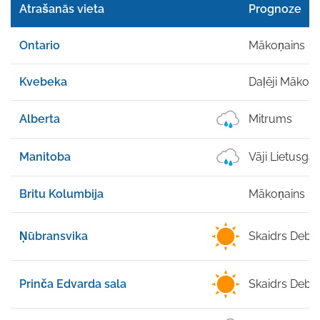
Atrašanās vieta
Prognoze
Ontario
Mākoņains
Kvebeka
Daļēji Mākoņa
Alberta
Mitrums
Manitoba
Vāji Lietusgā
Britu Kolumbija
Mākoņains
Ņūbransvika
Skaidrs Debe
Prinča Edvarda sala
Skaidrs Debe