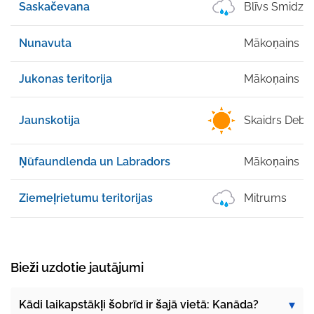
Saskačevana
Blīvs Smidzi
Nunavuta
Mākoņains
Jukonas teritorija
Mākoņains
Jaunskotija
Skaidrs Debe
Ņūfaundlenda un Labradors
Mākoņains
Ziemeļrietumu teritorijas
Mitrums
Bieži uzdotie jautājumi
Kādi laikapstākļi šobrīd ir šajā vietā: Kanāda?