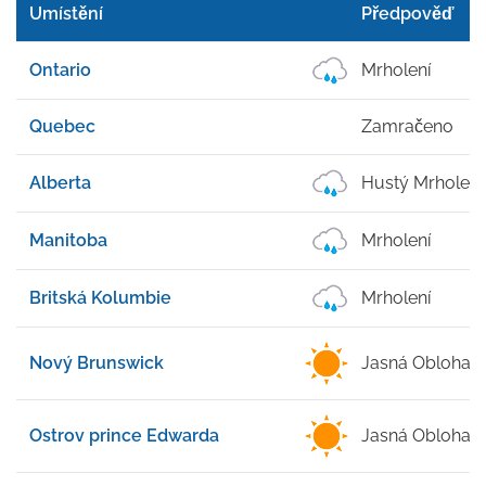
Umístění
Předpověď
Ontario
Mrholení
Quebec
Zamračeno
Alberta
Hustý Mrholení
Manitoba
Mrholení
Britská Kolumbie
Mrholení
Nový Brunswick
Jasná Obloha
Ostrov prince Edwarda
Jasná Obloha