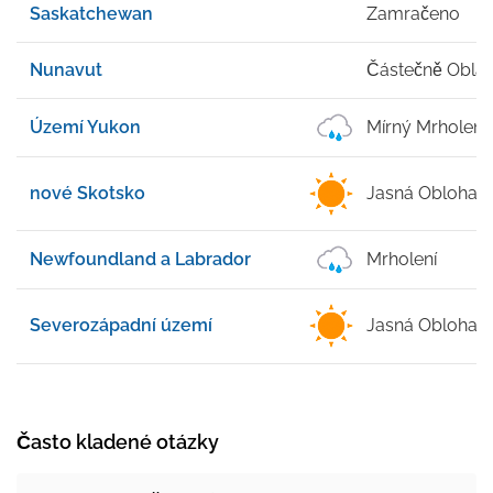
Saskatchewan
Zamračeno
Nunavut
Částečně Obla
Území Yukon
Mírný Mrholení
nové Skotsko
Jasná Obloha
Newfoundland a Labrador
Mrholení
Severozápadní území
Jasná Obloha
Často kladené otázky