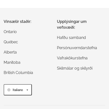
Vinsælir staðir:
Upplýsingar um
vefsvæði:
Ontario
Hafðu samband
Québec
Persónuverndarstefna
Alberta
Vafrakökurstefna
Manitoba
Skilmálar og skilyrði
British Columbia
Italiano