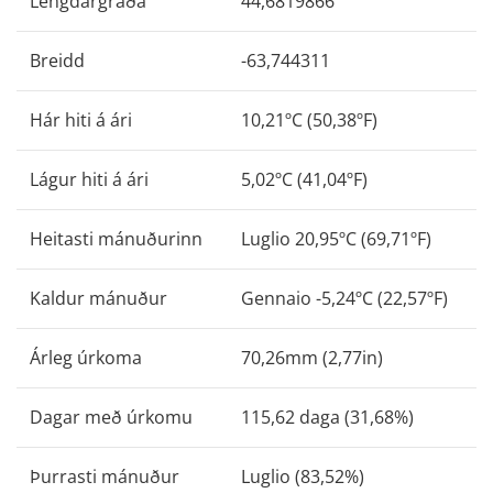
Lengdargráða
44,6819866
Breidd
-63,744311
Hár hiti á ári
10,21ºC (50,38ºF)
Lágur hiti á ári
5,02ºC (41,04ºF)
Heitasti mánuðurinn
Luglio 20,95ºC (69,71ºF)
Kaldur mánuður
Gennaio -5,24ºC (22,57ºF)
Árleg úrkoma
70,26mm (2,77in)
Dagar með úrkomu
115,62 daga (31,68%)
Þurrasti mánuður
Luglio (83,52%)