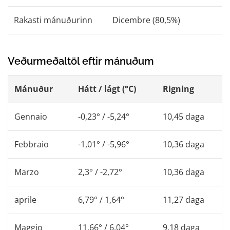
Rakasti mánuðurinn
Dicembre (80,5%)
Veðurmeðaltöl eftir mánuðum
Mánuður
Hátt / lágt (°C)
Rigning
Gennaio
-0,23° / -5,24°
10,45 daga
Febbraio
-1,01° / -5,96°
10,36 daga
Marzo
2,3° / -2,72°
10,36 daga
aprile
6,79° / 1,64°
11,27 daga
Maggio
11,66° / 6,04°
9,18 daga