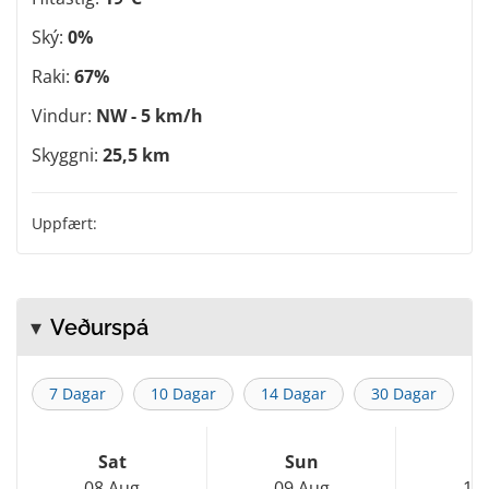
Ský:
0%
Raki:
67%
Vindur:
NW - 5 km/h
Skyggni:
25,5 km
Uppfært:
Veðurspá
7 Dagar
10 Dagar
14 Dagar
30 Dagar
Sat
Sun
M
08 Aug
09 Aug
10