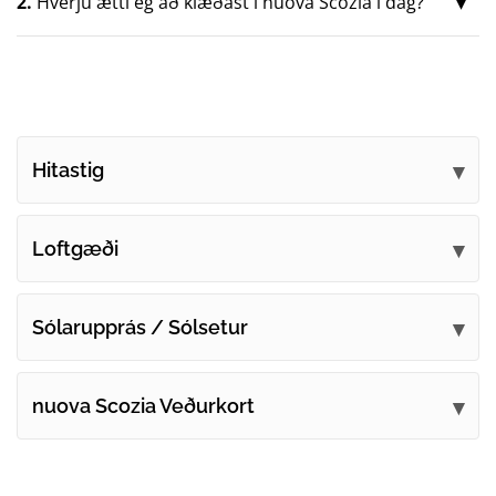
2.
Hverju ætti ég að klæðast í nuova Scozia í dag?
Hitastig
Loftgæði
Sólarupprás / Sólsetur
nuova Scozia Veðurkort