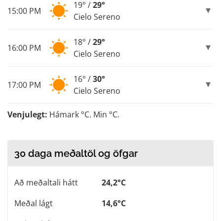
19° /
29°
15:00 PM
Cielo Sereno
18° /
29°
16:00 PM
Cielo Sereno
16° /
30°
17:00 PM
Cielo Sereno
Venjulegt:
Hámark °C. Min °C.
30 daga meðaltöl og öfgar
Að meðaltali hátt
24,2°C
Meðal lágt
14,6°C