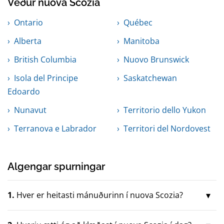
Veður nuova Scozia
Ontario
Québec
Alberta
Manitoba
British Columbia
Nuovo Brunswick
Isola del Principe
Saskatchewan
Edoardo
Nunavut
Territorio dello Yukon
Terranova e Labrador
Territori del Nordovest
Algengar spurningar
1.
Hver er heitasti mánuðurinn í nuova Scozia?