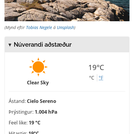
(Mynd eftir
Tobias Negele
á
Unsplash
)
Núverandi aðstæður
19°C
°C
°F
Clear Sky
Ástand:
Cielo Sereno
Þrýstingur:
1.004 hPa
Feel like:
19 °C
Hitastig:
19°C