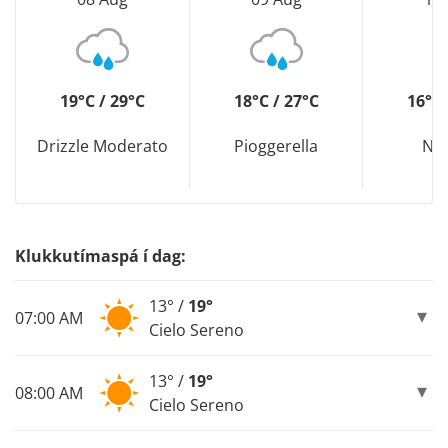
19°C / 29°C
18°C / 27°C
16°C 
Drizzle Moderato
Pioggerella
Ne
Klukkutímaspá í dag:
13° /
19°
07:00 AM
Cielo Sereno
13° /
19°
08:00 AM
Cielo Sereno