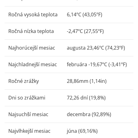
Ročná vysoká teplota
6,14ºC (43,05ºF)
Ročná nízka teplota
-2,47ºC (27,55ºF)
Najhorúcejší mesiac
augusta 23,46ºC (74,23ºF)
Najchladnejší mesiac
februára -19,67ºC (-3,41ºF)
Ročné zrážky
28,86mm (1,14in)
Dni so zrážkami
72,26 dní (19,8%)
Najsuchší mesiac
decembra (92,89%)
Najvlhkejší mesiac
júna (69,16%)