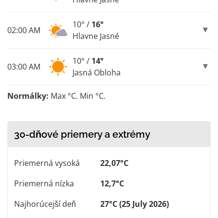
10° /
16°
02:00 AM
Hlavne Jasné
10° /
14°
03:00 AM
Jasná Obloha
Normálky:
Max °C. Min °C.
30-dňové priemery a extrémy
Priemerná vysoká
22,07°C
Priemerná nízka
12,7°C
Najhorúcejší deň
27°C (25 July 2026)