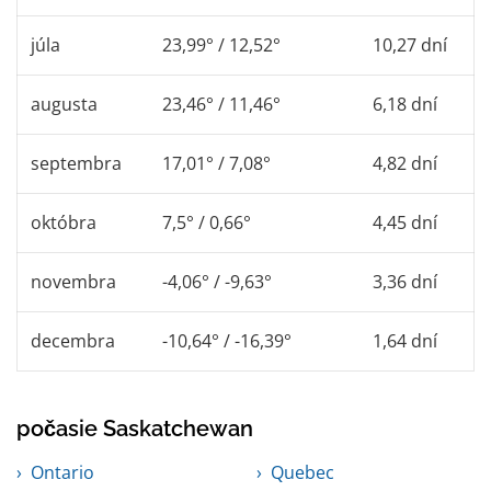
júla
23,99° / 12,52°
10,27 dní
augusta
23,46° / 11,46°
6,18 dní
septembra
17,01° / 7,08°
4,82 dní
októbra
7,5° / 0,66°
4,45 dní
novembra
-4,06° / -9,63°
3,36 dní
decembra
-10,64° / -16,39°
1,64 dní
počasie Saskatchewan
Ontario
Quebec