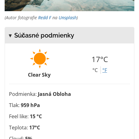
(Autor fotografie
Redd F
na
Unsplash
)
Súčasné podmienky
17°C
°C
°F
Clear Sky
Podmienka:
Jasná Obloha
Tlak:
959 hPa
Feel like:
15 °C
Teplota:
17°C
Cloud:
5%