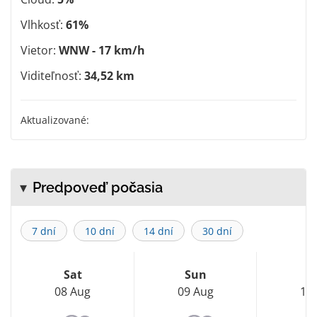
Vlhkosť:
61%
Vietor:
WNW - 17 km/h
Viditeľnosť:
34,52 km
Aktualizované:
Predpoveď počasia
7 dní
10 dní
14 dní
30 dní
Sat
Sun
M
08 Aug
09 Aug
10