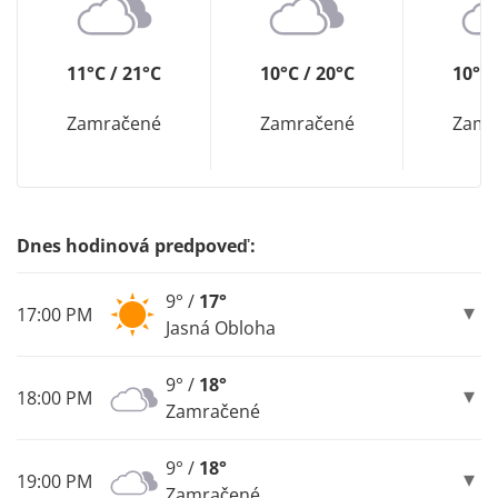
11°C / 21°C
10°C / 20°C
10°C 
Zamračené
Zamračené
Zamr
Dnes hodinová predpoveď:
9° /
17°
17:00 PM
Jasná Obloha
9° /
18°
18:00 PM
Zamračené
9° /
18°
19:00 PM
Zamračené