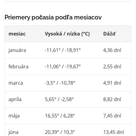
Priemery počasia podľa mesiacov
mesiac
Vysoká / nízka (°C)
Dážď
januára
-11,61° / -18,91°
4,36 dní
februára
-11,06° / -19,67°
2,55 dní
marca
-3,5° / -10,78°
4,91 dní
apríla
5,65° / -2,58°
8,82 dní
mája
16,55° / 6,28°
7,45 dní
júna
20,39° / 10,3°
13,45 dní