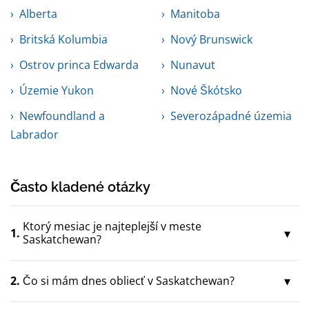
Alberta
Manitoba
Britská Kolumbia
Nový Brunswick
Ostrov princa Edwarda
Nunavut
Územie Yukon
Nové Škótsko
Newfoundland a
Severozápadné územia
Labrador
Často kladené otázky
Ktorý mesiac je najteplejší v meste
1.
Saskatchewan?
2.
Čo si mám dnes obliecť v Saskatchewan?