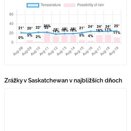
Zrážky v Saskatchewan v najbližších dňoch