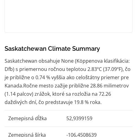
Saskatchewan Climate Summary
Saskatchewan obsahuje None (Köppenova klasifikácia:
Dfb) s priemernou ročnou teplotou 2.83ºC (37.09ºF), čo
je približne o 0.74 % vyššia ako celoštátny priemer pre
Kanada.Ročne mesto zažije približne 28.86 milimetrov
(1.14 palcov) zrážok, ktoré sa rozložia na 72.26
daždivých dní, čo predstavuje 19.8 % roka.
Zemepisná dĺžka
52,9399159
Zemepisná šírka
-106,4508639