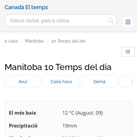
Canadà El temps
a casa
Manitoba
10 Temps del dia
Manitoba 10 Temps del dia
Avui
Cada hora
Demà
3 
El més baix
12 °C (August. 09)
Precipitació
19mm