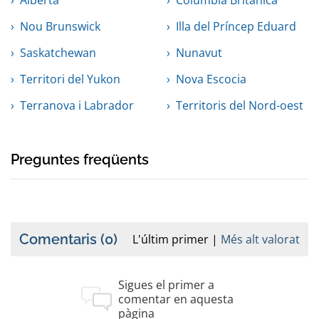
Alberta
Columbia Britànica
Nou Brunswick
Illa del Príncep Eduard
Saskatchewan
Nunavut
Territori del Yukon
Nova Escocia
Terranova i Labrador
Territoris del Nord-oest
Preguntes freqüents
Comentaris
(0)
L'últim primer
Més alt valorat
Sigues el primer a
comentar en aquesta
pàgina