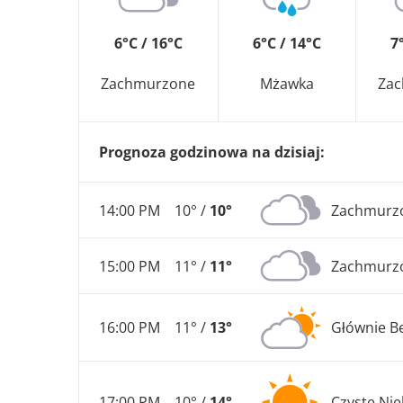
6°C / 16°C
6°C / 14°C
7
Zachmurzone
Mżawka
Za
Prognoza godzinowa na dzisiaj:
14:00 PM
10° /
10°
Zachmurz
15:00 PM
11° /
11°
Zachmurz
16:00 PM
11° /
13°
Głównie B
17:00 PM
10° /
14°
Czyste Ni