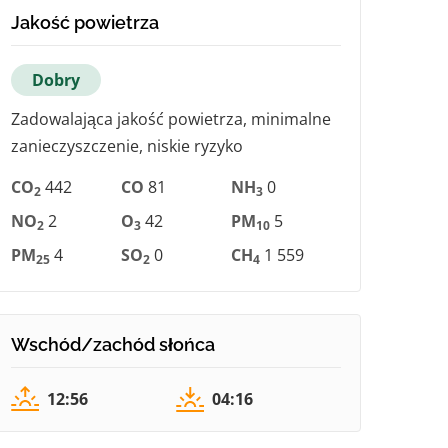
Jakość powietrza
Dobry
Zadowalająca jakość powietrza, minimalne
zanieczyszczenie, niskie ryzyko
CO
442
CO
81
NH
0
2
3
NO
2
O
42
PM
5
2
3
10
PM
4
SO
0
CH
1 559
25
2
4
Wschód/zachód słońca
12:56
04:16