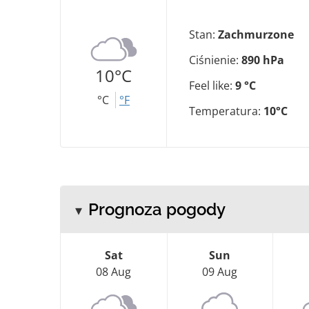
Stan:
Zachmurzone
Ciśnienie:
890 hPa
10°C
Feel like:
9 °C
°C
°F
Temperatura:
10°C
Prognoza pogody
Sat
Sun
08 Aug
09 Aug