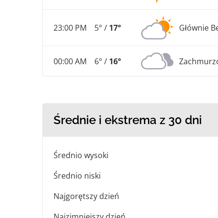
23:00 PM
5° /
17°
Głównie B
00:00 AM
6° /
16°
Zachmurz
Średnie i ekstrema z 30 dni
Średnio wysoki
Średnio niski
Najgorętszy dzień
Najzimniejszy dzień