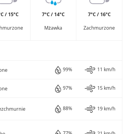
°C / 15°C
7°C / 14°C
7°C / 16°C
chmurzone
Mżawka
Zachmurzone
99%
11 km/h
one
97%
15 km/h
one
88%
19 km/h
ezchmurnie
77%
21 km/h
ebo