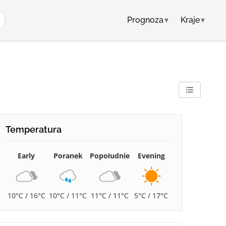
Prognoza
▾
Kraje
▾
Temperatura
Early
Poranek
Popołudnie
Evening
10°C / 16°C
10°C / 11°C
11°C / 11°C
5°C / 17°C