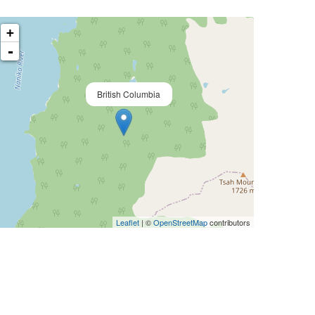
+
-
British Columbia
Leaflet
| ©
OpenStreetMap
contributors