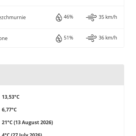
46%
35 km/h
ezchmurnie
51%
36 km/h
one
13,53°C
6,77°C
21°C (13 August 2026)
4°C (27 July 2026)