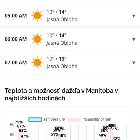
10° /
14°
05:00 AM
Jasná Obloha
10° /
14°
06:00 AM
Jasná Obloha
10° /
13°
07:00 AM
Jasná Obloha
Teplota a možnosť dažďa v Manitoba v
najbližších hodinách