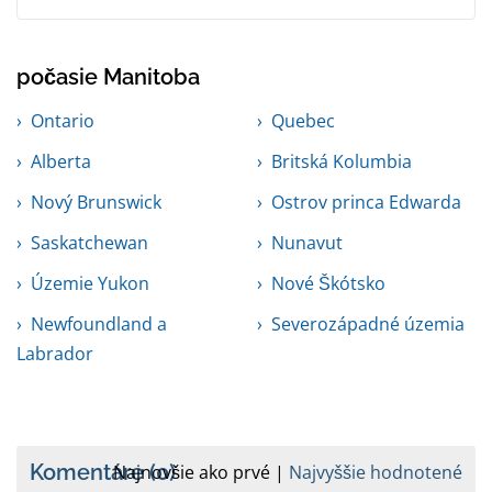
počasie Manitoba
Ontario
Quebec
Alberta
Britská Kolumbia
Nový Brunswick
Ostrov princa Edwarda
Saskatchewan
Nunavut
Územie Yukon
Nové Škótsko
Newfoundland a
Severozápadné územia
Labrador
Komentáre
(0)
Najnovšie ako prvé
Najvyššie hodnotené