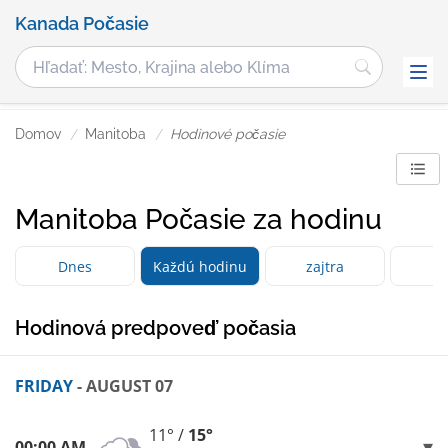
Kanada Počasie
Domov
Manitoba
Hodinové počasie
Manitoba Počasie za hodinu
Dnes
Každú hodinu
zajtra
3 
Hodinová predpoveď počasia
FRIDAY
- AUGUST 07
11° /
15°
00:00 AM