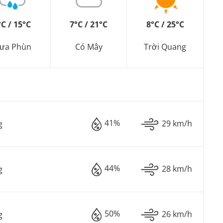
°C / 15°C
7°C / 21°C
8°C / 25°C
ưa Phùn
Có Mây
Trời Quang
41%
29 km/h
g
44%
28 km/h
g
50%
26 km/h
g