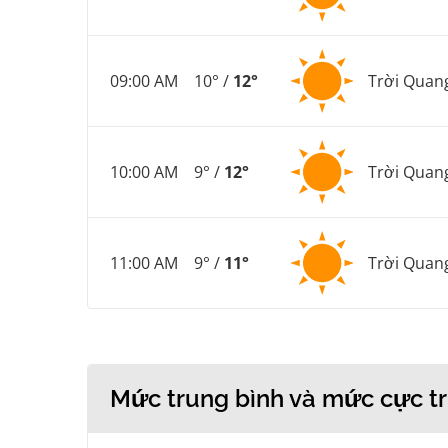
09:00 AM
10° /
12°
Trời Quan
10:00 AM
9° /
12°
Trời Quan
11:00 AM
9° /
11°
Trời Quan
Mức trung bình và mức cực tr