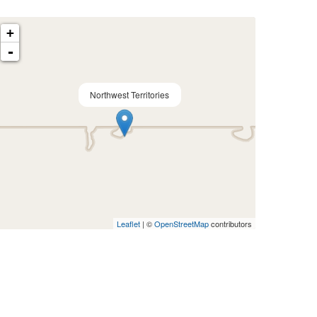
+
-
Northwest Territories
Leaflet
| ©
OpenStreetMap
contributors