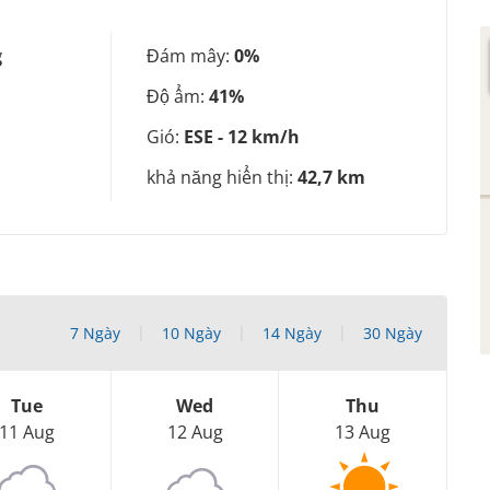
g
Đám mây:
0%
Độ ẩm:
41%
Gió:
ESE - 12 km/h
khả năng hiển thị:
42,7 km
7 Ngày
10 Ngày
14 Ngày
30 Ngày
Tue
Wed
Thu
11 Aug
12 Aug
13 Aug