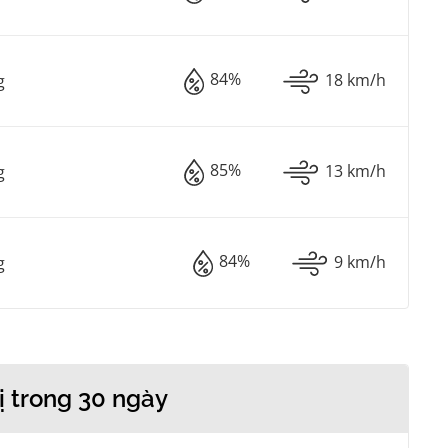
84%
18 km/h
g
85%
13 km/h
g
84%
9 km/h
g
ị trong 30 ngày