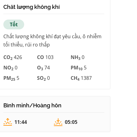
Chất lượng không khí
Tốt
Chất lượng không khí đạt yêu cầu, ô nhiễm
tối thiểu, rủi ro thấp
CO
426
CO
103
NH
0
2
3
NO
0
O
74
PM
5
2
3
10
PM
5
SO
0
CH
1387
25
2
4
Bình minh/Hoàng hôn
11:44
05:05