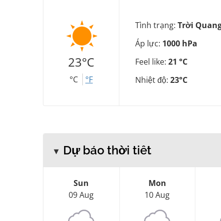
Tình trạng:
Trời Quan
Áp lực:
1000 hPa
23°C
Feel like:
21 °C
°C
°F
Nhiệt độ:
23°C
Dự báo thời tiết
Sun
Mon
09 Aug
10 Aug