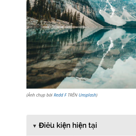
(Ảnh chụp bởi
Redd F
TRÊN
Unsplash
)
Điều kiện hiện tại