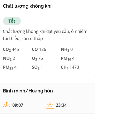
Chất lượng không khí
Tốt
Chất lượng không khí đạt yêu cầu, ô nhiễm
tối thiểu, rủi ro thấp
CO
445
CO
126
NH
0
2
3
NO
2
O
75
PM
4
2
3
10
PM
4
SO
1
CH
1473
25
2
4
Bình minh/Hoàng hôn
09:07
23:34