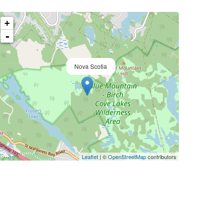
+
-
Nova Scotia
Leaflet
| ©
OpenStreetMap
contributors