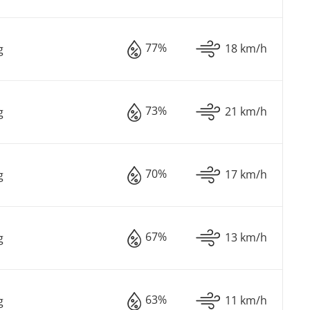
77%
18 km/h
g
73%
21 km/h
g
70%
17 km/h
g
67%
13 km/h
g
63%
11 km/h
g