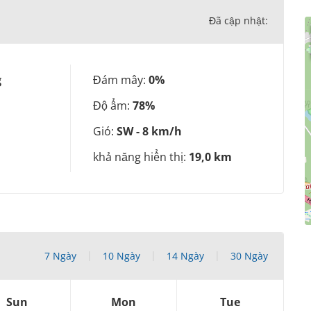
Đã cập nhật:
g
Đám mây:
0%
Độ ẩm:
78%
Gió:
SW - 8 km/h
khả năng hiển thị:
19,0 km
7 Ngày
10 Ngày
14 Ngày
30 Ngày
Sun
Mon
Tue