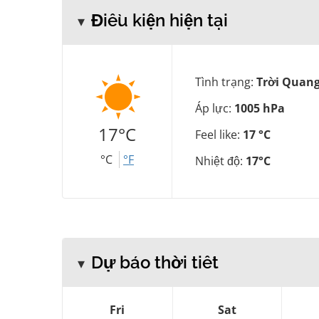
Điều kiện hiện tại
Tình trạng:
Trời Quan
Áp lực:
1005 hPa
17°C
Feel like:
17 °C
°C
°F
Nhiệt độ:
17°C
Dự báo thời tiết
Fri
Sat