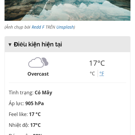
(Ảnh chụp bởi
Redd F
TRÊN
Unsplash
)
Điều kiện hiện tại
17°C
°C
°F
Overcast
Tình trạng:
Có Mây
Áp lực:
905 hPa
Feel like:
17 °C
Nhiệt độ:
17°C