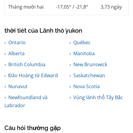
Tháng mười hai
-17,05° / -21,8°
3,73 ngày
thời tiết của Lãnh thổ yukon
Ontario
Québec
Alberta
Manitoba
British Columbia
New Brunswick
Đảo Hoàng tử Edward
Saskatchewan
Nunavut
Nova Scotia
Newfoundland và
Vùng lãnh thổ Tây Bắc
Labrador
Câu hỏi thường gặp