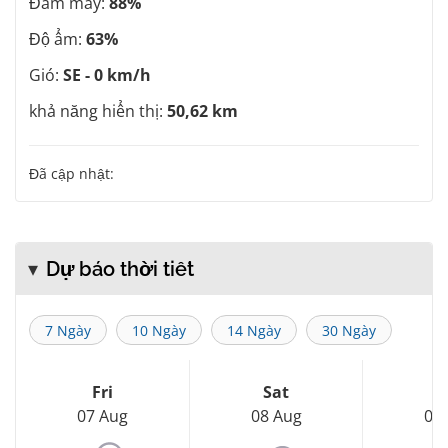
Đám mây:
88%
Độ ẩm:
63%
Gió:
SE - 0 km/h
khả năng hiển thị:
50,62 km
Đã cập nhật:
Dự báo thời tiết
7 Ngày
10 Ngày
14 Ngày
30 Ngày
Fri
Sat
S
07 Aug
08 Aug
09