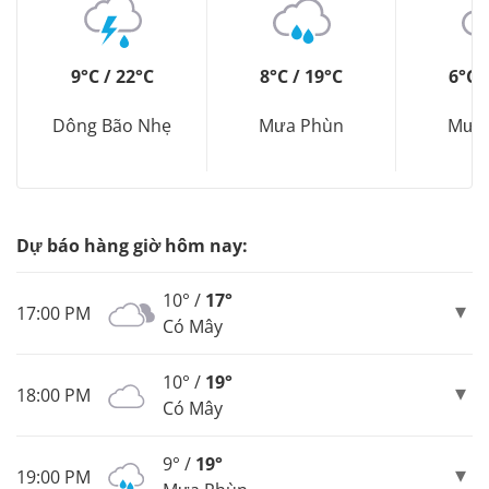
9°C / 22°C
8°C / 19°C
6°C 
Dông Bão Nhẹ
Mưa Phùn
Mưa
Dự báo hàng giờ hôm nay:
10° /
17°
17:00 PM
Có Mây
10° /
19°
18:00 PM
Có Mây
9° /
19°
19:00 PM