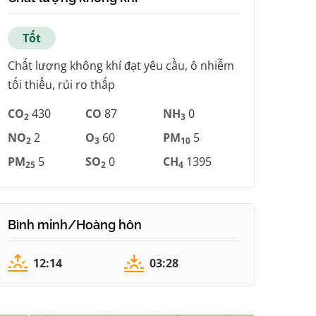
Tốt
Chất lượng không khí đạt yêu cầu, ô nhiễm
tối thiểu, rủi ro thấp
CO
430
CO
87
NH
0
2
3
NO
2
O
60
PM
5
2
3
10
PM
5
SO
0
CH
1395
25
2
4
Bình minh/Hoàng hôn
12:14
03:28