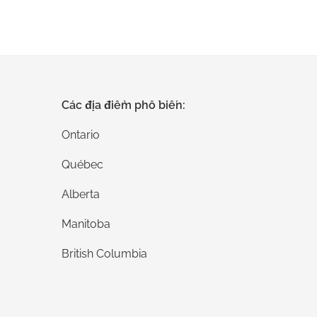
Gửi ý kiến ​​​​của bạn
Các địa điểm phổ biến:
Ontario
Québec
Alberta
Manitoba
British Columbia