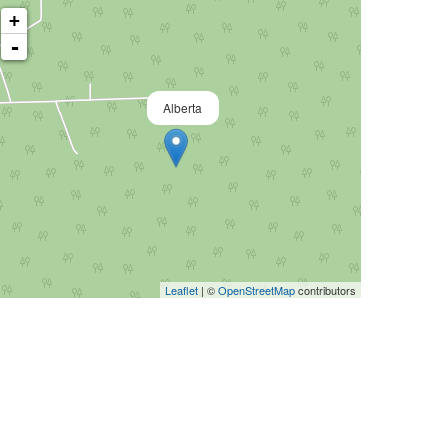
+
-
Alberta
Leaflet
| ©
OpenStreetMap
contributors