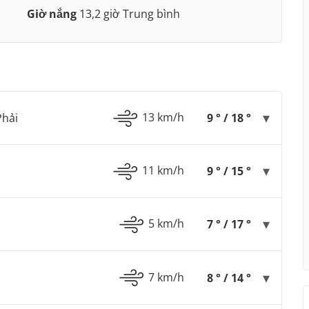
Giờ nắng
13,2 giờ Trung bình
13 km/h
hải
9 ° / 18 °
11 km/h
9 ° / 15 °
5 km/h
7 ° / 17 °
7 km/h
8 ° / 14 °