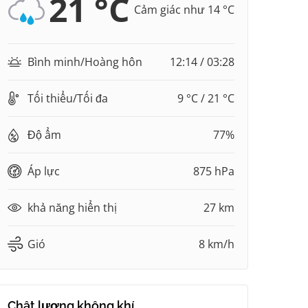
21 °C
Cảm giác như 14 °C
Bình minh/Hoàng hôn
12:14 / 03:28
Tối thiểu/Tối đa
9 °C / 21 °C
Độ ẩm
77%
Áp lực
875 hPa
khả năng hiển thị
27 km
Gió
8 km/h
Chất lượng không khí